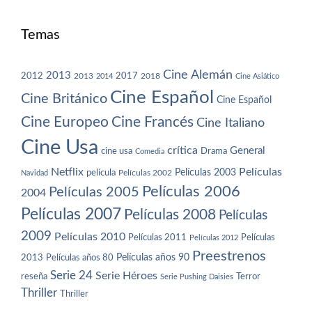
Temas
Cine Alemán
2013
2012
2013
2017
2018
2014
Cine Asiático
Cine Español
Cine Británico
Cine Español
Cine Europeo
Cine Francés
Cine Italiano
Cine Usa
crítica
General
cine usa
Drama
Comedia
Netflix
Películas
Películas 2003
película
Navidad
Películas 2002
Películas 2006
Películas 2005
2004
Películas 2007
Películas 2008
Películas
2009
Películas 2010
Películas 2011
Películas
Películas 2012
Preestrenos
Películas años 80
Películas años 90
2013
Serie 24
Serie Héroes
reseña
Terror
Serie Pushing Daisies
Thriller
Thriller