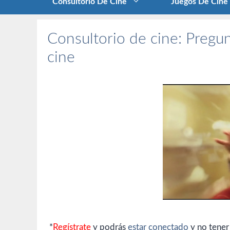
Consultorio De Cine
Juegos De Cine
Consultorio de cine: Pregun
cine
*
Regístrate
y podrás
estar conectado
y no tener