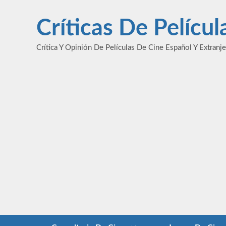
Saltar
al
Críticas De Pelícu
contenido
Crítica Y Opinión De Películas De Cine Español Y Extranj