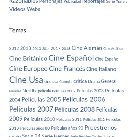
Razonables
Personajes
Reportajes
Publicidad
Serie
Trailers
Vídeos
Webs
Temas
Cine Alemán
2013
2012
2013
2017
2018
2014
Cine Asiático
Cine Español
Cine Británico
Cine Español
Cine Europeo
Cine Francés
Cine Italiano
Cine Usa
crítica
General
cine usa
Drama
Comedia
Netflix
Películas
Películas 2003
película
Navidad
Películas 2002
Películas 2006
Películas 2005
2004
Películas 2007
Películas 2008
Películas
2009
Películas 2010
Películas 2011
Películas
Películas 2012
Preestrenos
Películas años 80
Películas años 90
2013
Serie 24
Serie Héroes
reseña
Terror
Serie Pushing Daisies