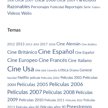
Parecidos
Oscar 2008
Oscar 2007
Oscar 2009
2006
Razonables
Personajes
Reportajes
Publicidad
Serie
Trailers
Vídeos
Webs
Temas
Cine Alemán
2013
2012
2013
2017
2018
2014
Cine Asiático
Cine Español
Cine Británico
Cine Español
Cine Europeo
Cine Francés
Cine Italiano
Cine Usa
crítica
General
cine usa
Drama
Comedia
Netflix
Películas
Películas 2003
película
Navidad
Películas 2002
Películas 2006
Películas 2005
2004
Películas 2007
Películas 2008
Películas
2009
Películas 2010
Películas 2011
Películas
Películas 2012
Preestrenos
Películas años 80
Películas años 90
2013