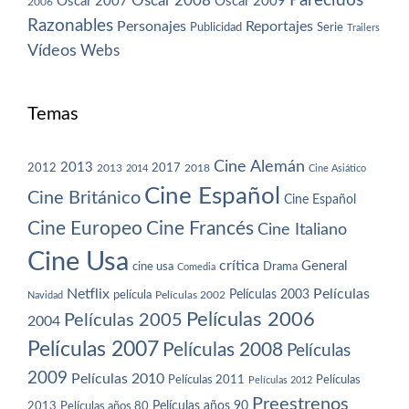
Parecidos
Oscar 2008
Oscar 2007
Oscar 2009
2006
Razonables
Personajes
Reportajes
Publicidad
Serie
Trailers
Vídeos
Webs
Temas
Cine Alemán
2013
2012
2013
2017
2018
2014
Cine Asiático
Cine Español
Cine Británico
Cine Español
Cine Europeo
Cine Francés
Cine Italiano
Cine Usa
crítica
General
cine usa
Drama
Comedia
Netflix
Películas
Películas 2003
película
Navidad
Películas 2002
Películas 2006
Películas 2005
2004
Películas 2007
Películas 2008
Películas
2009
Películas 2010
Películas 2011
Películas
Películas 2012
Preestrenos
Películas años 80
Películas años 90
2013