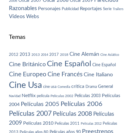
Parecidos
Oscar 2008
Oscar 2007
Oscar 2009
2006
Razonables
Personajes
Reportajes
Publicidad
Serie
Trailers
Vídeos
Webs
Temas
Cine Alemán
2013
2012
2013
2017
2018
2014
Cine Asiático
Cine Español
Cine Británico
Cine Español
Cine Europeo
Cine Francés
Cine Italiano
Cine Usa
crítica
General
cine usa
Drama
Comedia
Netflix
Películas
Películas 2003
película
Navidad
Películas 2002
Películas 2006
Películas 2005
2004
Películas 2007
Películas 2008
Películas
2009
Películas 2010
Películas 2011
Películas
Películas 2012
Preestrenos
Películas años 80
Películas años 90
2013