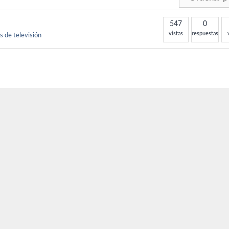
547
0
vistas
respuestas
as de televisión