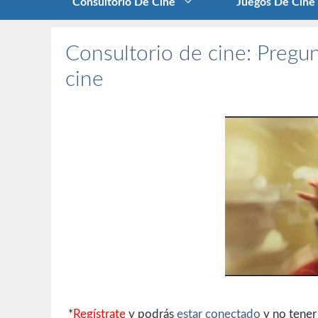
Consultorio De Cine
Juegos De Cine
Consultorio de cine: Pregun
cine
*
Regístrate
y podrás
estar conectado
y no tener