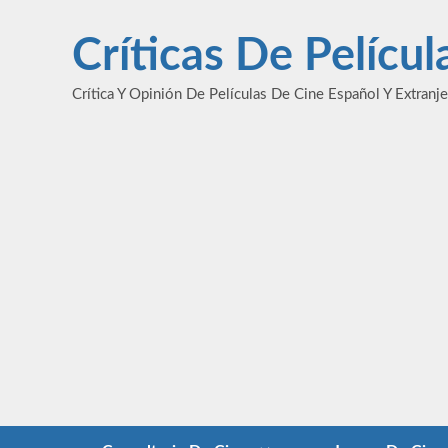
Saltar
al
Críticas De Pelícu
contenido
Crítica Y Opinión De Películas De Cine Español Y Extranj