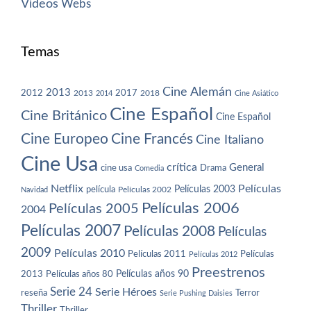
Vídeos
Webs
Temas
Cine Alemán
2013
2012
2013
2017
2018
2014
Cine Asiático
Cine Español
Cine Británico
Cine Español
Cine Europeo
Cine Francés
Cine Italiano
Cine Usa
crítica
General
cine usa
Drama
Comedia
Netflix
Películas
Películas 2003
película
Navidad
Películas 2002
Películas 2006
Películas 2005
2004
Películas 2007
Películas 2008
Películas
2009
Películas 2010
Películas 2011
Películas
Películas 2012
Preestrenos
Películas años 80
Películas años 90
2013
Serie 24
Serie Héroes
reseña
Terror
Serie Pushing Daisies
Thriller
Thriller