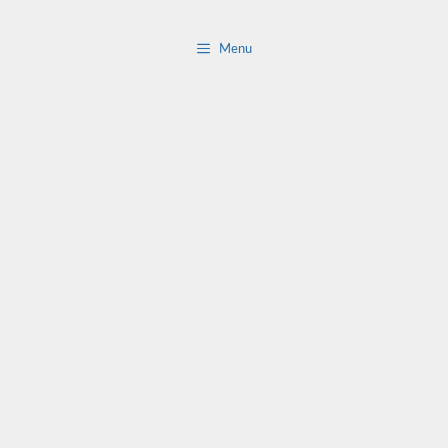
Saltar
al
Menu
contenido