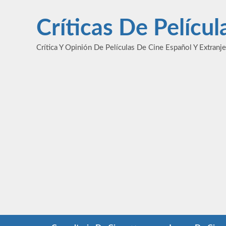
Saltar
al
Críticas De Pelícu
contenido
Crítica Y Opinión De Películas De Cine Español Y Extranj