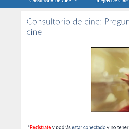
Consultorio De Cine
Juegos De Cine
Consultorio de cine: Pregun
cine
*
Regístrate
y podrás
estar conectado
y no tener