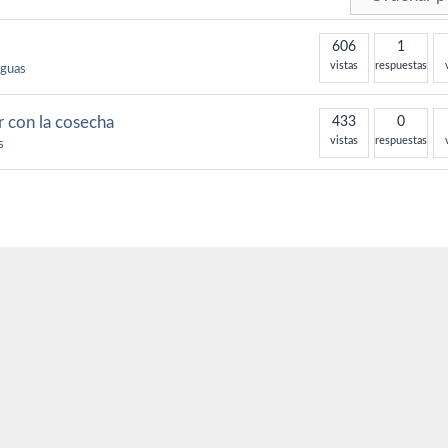
606
1
vistas
respuestas
iguas
r con la cosecha
433
0
vistas
respuestas
s