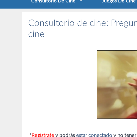
Consultorio De Cine
Juegos De Cine
Consultorio de cine: Pregun
cine
*
Regístrate
y podrás
estar conectado
y no tener