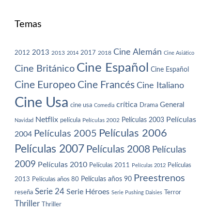
Temas
Cine Alemán
2013
2012
2013
2017
2018
2014
Cine Asiático
Cine Español
Cine Británico
Cine Español
Cine Europeo
Cine Francés
Cine Italiano
Cine Usa
crítica
General
cine usa
Drama
Comedia
Netflix
Películas
Películas 2003
película
Navidad
Películas 2002
Películas 2006
Películas 2005
2004
Películas 2007
Películas 2008
Películas
2009
Películas 2010
Películas 2011
Películas
Películas 2012
Preestrenos
Películas años 80
Películas años 90
2013
Serie 24
Serie Héroes
reseña
Terror
Serie Pushing Daisies
Thriller
Thriller