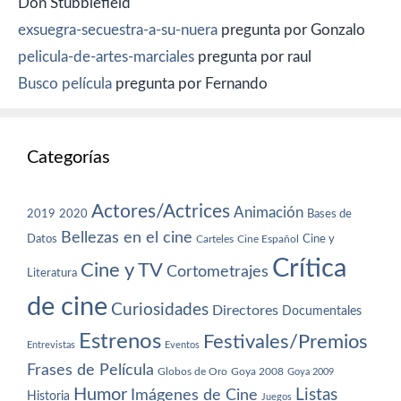
Don Stubblefield
exsuegra-secuestra-a-su-nuera
pregunta por Gonzalo
pelicula-de-artes-marciales
pregunta por raul
Busco película
pregunta por Fernando
Categorías
Actores/Actrices
Animación
2019
2020
Bases de
Bellezas en el cine
Datos
Cine y
Carteles
Cine Español
Crítica
Cine y TV
Cortometrajes
Literatura
de cine
Curiosidades
Directores
Documentales
Estrenos
Festivales/Premios
Entrevistas
Eventos
Frases de Película
Globos de Oro
Goya 2008
Goya 2009
Humor
Imágenes de Cine
Listas
Historia
Juegos