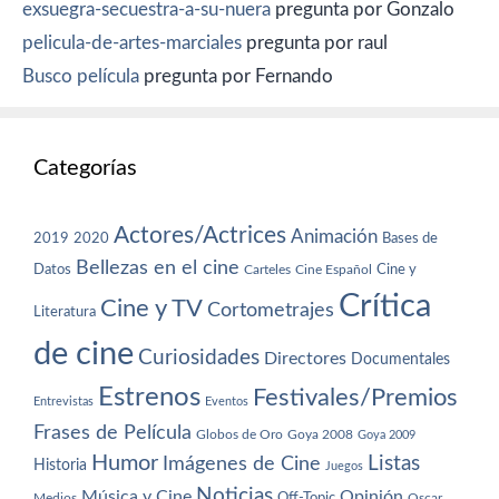
exsuegra-secuestra-a-su-nuera
pregunta por Gonzalo
pelicula-de-artes-marciales
pregunta por raul
Busco película
pregunta por Fernando
Categorías
Actores/Actrices
Animación
2019
2020
Bases de
Bellezas en el cine
Datos
Cine y
Carteles
Cine Español
Crítica
Cine y TV
Cortometrajes
Literatura
de cine
Curiosidades
Directores
Documentales
Estrenos
Festivales/Premios
Entrevistas
Eventos
Frases de Película
Globos de Oro
Goya 2008
Goya 2009
Humor
Imágenes de Cine
Listas
Historia
Juegos
Noticias
Música y Cine
Opinión
Off-Topic
Oscar
Medios