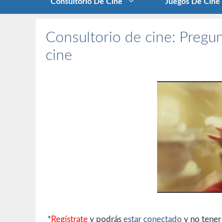
Consultorio De Cine
Juegos De Cine
Consultorio de cine: Pregun
cine
*
Regístrate
y podrás
estar conectado
y no tener