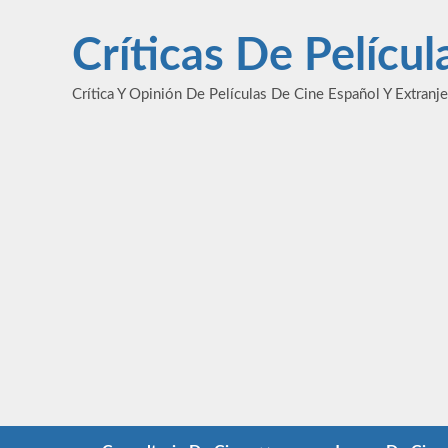
Saltar
al
Críticas De Pelícu
contenido
Crítica Y Opinión De Películas De Cine Español Y Extranj