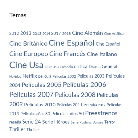
Temas
Cine Alemán
2013
2012
2013
2017
2018
2014
Cine Asiático
Cine Español
Cine Británico
Cine Español
Cine Europeo
Cine Francés
Cine Italiano
Cine Usa
crítica
General
cine usa
Drama
Comedia
Netflix
Películas
Películas 2003
película
Navidad
Películas 2002
Películas 2006
Películas 2005
2004
Películas 2007
Películas 2008
Películas
2009
Películas 2010
Películas 2011
Películas
Películas 2012
Preestrenos
Películas años 80
Películas años 90
2013
Serie 24
Serie Héroes
reseña
Terror
Serie Pushing Daisies
Thriller
Thriller