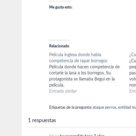
Me gusta esto:
Relacionado
Película inglesa donde había
¿Cu
competencia de rapar borregos
¿Cu
Película donde hacen competencia de
peq
cortarle la lana a los borregos. Su
pas
protagonista se llamaba Begui en la
vol
película.
nom
Entrada similar
en 
Ent
esa
atm
Etiquetas de la pregunta:
ataque perros
,
entidad m
1 respuestas