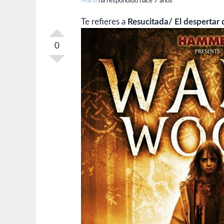
Maria
ha respondido hace 7 años
Te refieres a
Resucitada/ El despertar
0