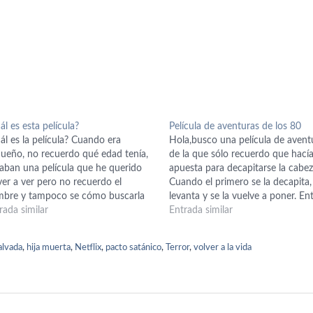
ál es esta película?
Película de aventuras de los 80
ál es la película? Cuando era
Hola,busco una película de avent
ueño, no recuerdo qué edad tenía,
de la que sólo recuerdo que hací
aban una película que he querido
apuesta para decapitarse la cabez
ver a ver pero no recuerdo el
Cuando el primero se la decapita,
bre y tampoco se cómo buscarla
levanta y se la vuelve a poner. E
Google. Lo poco que recuerdo de
rada similar
el que es el héroe de la película p
Entrada similar
 película es; -Recuerdo que la
toda la película sabiendo que tie
ósfera es tipo "Tim Burton". -Hay…
devolver…
alvada
,
hija muerta
,
Netflix
,
pacto satánico
,
Terror
,
volver a la vida