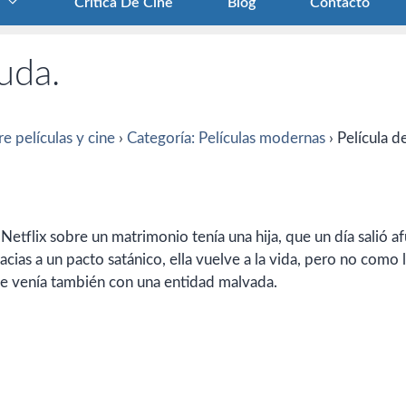
Crítica De Cine
Blog
Contacto
yuda.
e películas y cine
›
Categoría: Películas modernas
›
Película d
Netflix sobre un matrimonio tenía una hija, que un día salió af
cias a un pacto satánico, ella vuelve a la vida, pero no como 
ue venía también con una entidad malvada.