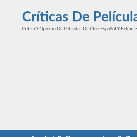
Saltar
al
Críticas De Pelícu
contenido
Crítica Y Opinión De Películas De Cine Español Y Extranj