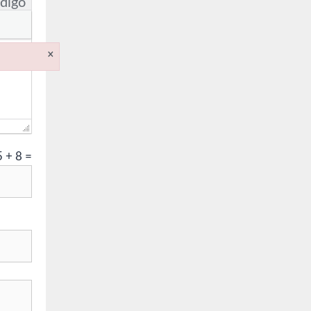
digo
×
5
+
8
=