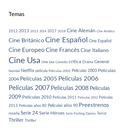
Temas
Cine Alemán
2013
2012
2013
2017
2018
2014
Cine Asiático
Cine Español
Cine Británico
Cine Español
Cine Europeo
Cine Francés
Cine Italiano
Cine Usa
crítica
General
cine usa
Drama
Comedia
Netflix
Películas
Películas 2003
película
Navidad
Películas 2002
Películas 2006
Películas 2005
2004
Películas 2007
Películas 2008
Películas
2009
Películas 2010
Películas 2011
Películas
Películas 2012
Preestrenos
Películas años 80
Películas años 90
2013
Serie 24
Serie Héroes
reseña
Terror
Serie Pushing Daisies
Thriller
Thriller