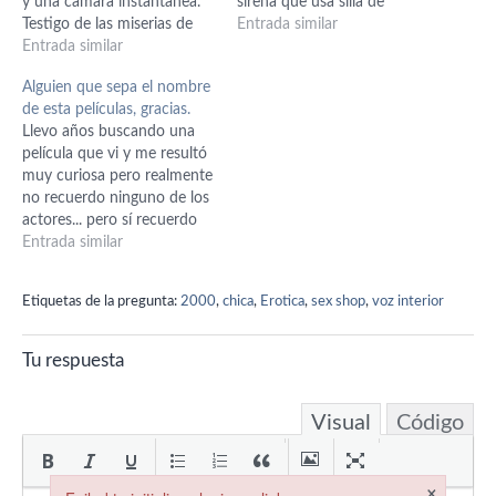
y una cámara instantánea.
sirena que usa silla de
Testigo de las miserias de
ruedas cuando está fuera
Entrada similar
sus personajes. Según
Entrada similar
del agua y la mujer tiene
recuerdo drama realista
otras criaturas en peceras.
Alguien que sepa el nombre
filmado en blanco y Negro,
La vi cuando era chica y no
de esta películas, gracias.
supongo de los años 90.
recuerdo mucho más que…
Llevo años buscando una
Muchas gracias y saludos
película que vi y me resultó
para todos.
muy curiosa pero realmente
no recuerdo ninguno de los
actores... pero sí recuerdo
un par de escenas. El
Entrada similar
argumento se llevaba a
cabo en un ambiente
Etiquetas de la pregunta:
2000
,
chica
,
Erotica
,
sex shop
,
voz interior
medieval, recuerdo que
tenía algo que ver con la
realeza. Una de las
Tu respuesta
escenas…
Visual
Código
×