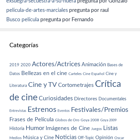
exsuegra-secuestra-a-su-nuera
pregunta por Gonzalo
pelicula-de-artes-marciales
pregunta por raul
Busco película
pregunta por Fernando
Categorías
Actores/Actrices
Animación
2019
2020
Bases de
Bellezas en el cine
Datos
Cine y
Carteles
Cine Español
Crítica
Cine y TV
Cortometrajes
Literatura
de cine
Curiosidades
Directores
Documentales
Estrenos
Festivales/Premios
Entrevistas
Eventos
Frases de Película
Globos de Oro
Goya 2008
Goya 2009
Humor
Imágenes de Cine
Listas
Historia
Juegos
Noticias
Música y Cine
Opinión
Off-Topic
Oscar
Medios