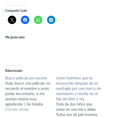
Comparte Cuak:
Me gusta esto:
Relacionado
Busco película por escena
Joven huérfano que es
Hola, busco una película, no
reconocido después de un
recuerdo el nombre y ansío
naufragio por una marca de
poder encontrarlo, si me
nacimiento y resulta ser el
ayudan estaría muy
hijo del líder o rey
agradecida :) Se trataba
Trata de dos niños que
sobre un hombre que
Entrada similar
vivían en una isla o aldea.
encontró una noche
Todos son de piel morena.