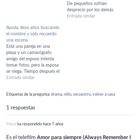
cuando nevaba a una
De pequeños sufrían
pequeña niña (como de
desprecio por los demás
unos dos o tres años
niños de su edad, el niño
Entrada similar
porque sabía caminar)
por ser huérfano y la niña
Ayuda, llevo años buscando
Antes de que eso ocurriera
por tener el cabello rizado y
el nombre y sólo recuerdo
muestran…
ser "fea por ello". Un día el
una escena
niño construye…
Está una pareja en una
playa y un camarógrafo
amigo del esposo intenta
tomar fotos, pero la esposa
se niega. Tiempo después el
esposo sale con en el hijo
Entrada similar
de compras, o algo así, y la
mamá se queda en casa.
Etiquetas de la pregunta:
drama
,
niño
,
secuestro
,
volver a casa
Después de un rato, ella va
en busca del…
1 respuestas
Maria
ha respondido hace 7 años
Es el telefilm
Amor para siempre (Always Remember I