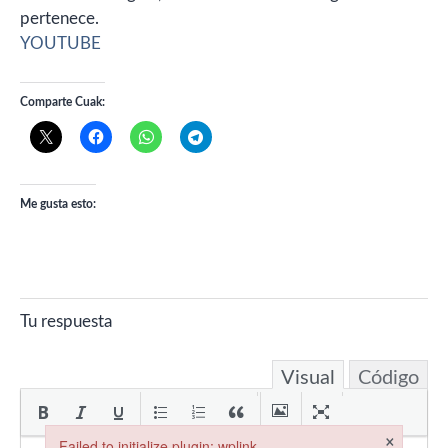
pertenece.
YOUTUBE
Comparte Cuak:
Me gusta esto:
Tu respuesta
Visual
Código
×
Failed to initialize plugin: wplink