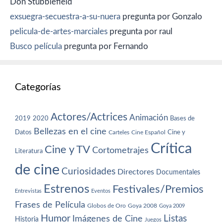
Don Stubblefield
exsuegra-secuestra-a-su-nuera
pregunta por Gonzalo
pelicula-de-artes-marciales
pregunta por raul
Busco película
pregunta por Fernando
Categorías
Actores/Actrices
Animación
2019
2020
Bases de
Bellezas en el cine
Datos
Cine y
Carteles
Cine Español
Crítica
Cine y TV
Cortometrajes
Literatura
de cine
Curiosidades
Directores
Documentales
Estrenos
Festivales/Premios
Entrevistas
Eventos
Frases de Película
Globos de Oro
Goya 2008
Goya 2009
Humor
Imágenes de Cine
Listas
Historia
Juegos