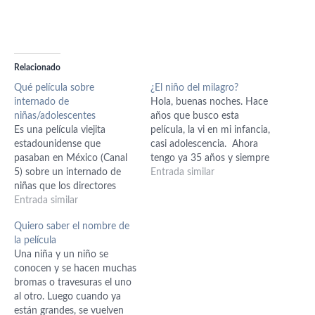
Relacionado
Qué película sobre
¿El niño del milagro?
internado de
Hola, buenas noches. Hace
niñas/adolescentes
años que busco esta
Es una película viejita
película, la vi en mi infancia,
estadounidense que
casi adolescencia. Ahora
pasaban en México (Canal
tengo ya 35 años y siempre
5) sobre un internado de
he querido volver a ver esa
Entrada similar
niñas que los directores
película. Hay ciertas cosas
querían que fuera mixto,
Entrada similar
que recuerdo, son las
pero ellas se revelan y
siguientes: una mujer joven
Quiero saber el nombre de
hacen que se quede como
abandona a su hijo en un
la película
una escuela de niñas. Solo
pueblo, años después…
Una niña y un niño se
recuerdo que casi al final de
conocen y se hacen muchas
la película hacen un baile
bromas o travesuras el uno
en…
al otro. Luego cuando ya
están grandes, se vuelven