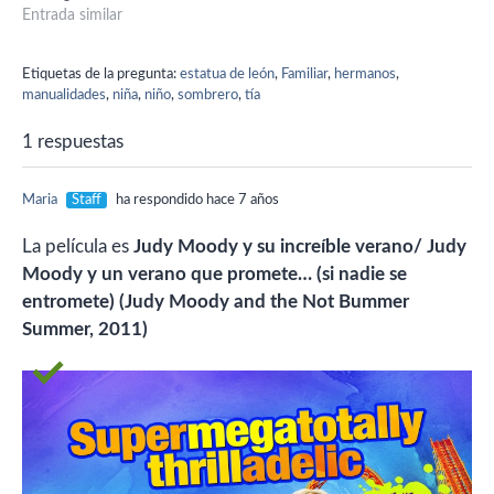
novios y se siguen haciendo
Entrada similar
esas bromas. En una escena
están en el salón, el niño
Etiquetas de la pregunta:
estatua de león
,
Familiar
,
hermanos
,
pone como un pegamento
manualidades
,
niña
,
niño
,
sombrero
,
tía
en la silla donde se…
1 respuestas
Maria
Staff
ha respondido hace 7 años
La película es
Judy Moody y su increíble verano/
Judy
Moody y un verano que promete… (si nadie se
entromete) (Judy Moody and the Not Bummer
Summer, 2011)