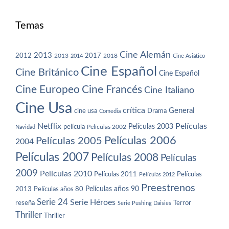
Temas
Cine Alemán
2013
2012
2013
2017
2018
2014
Cine Asiático
Cine Español
Cine Británico
Cine Español
Cine Europeo
Cine Francés
Cine Italiano
Cine Usa
crítica
General
cine usa
Drama
Comedia
Netflix
Películas
Películas 2003
película
Navidad
Películas 2002
Películas 2006
Películas 2005
2004
Películas 2007
Películas 2008
Películas
2009
Películas 2010
Películas 2011
Películas
Películas 2012
Preestrenos
Películas años 80
Películas años 90
2013
Serie 24
Serie Héroes
reseña
Terror
Serie Pushing Daisies
Thriller
Thriller