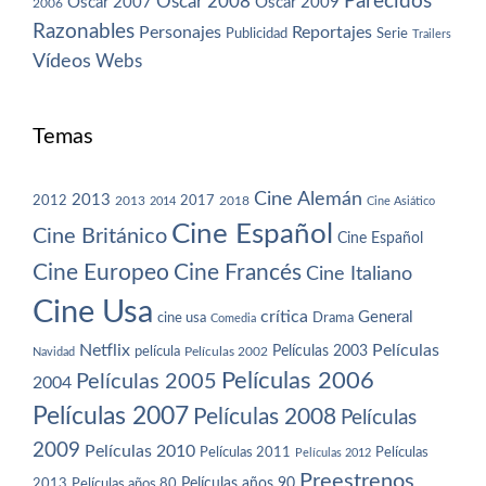
Parecidos
Oscar 2008
Oscar 2007
Oscar 2009
2006
Razonables
Personajes
Reportajes
Publicidad
Serie
Trailers
Vídeos
Webs
Temas
Cine Alemán
2013
2012
2013
2017
2018
2014
Cine Asiático
Cine Español
Cine Británico
Cine Español
Cine Europeo
Cine Francés
Cine Italiano
Cine Usa
crítica
General
cine usa
Drama
Comedia
Netflix
Películas
Películas 2003
película
Navidad
Películas 2002
Películas 2006
Películas 2005
2004
Películas 2007
Películas 2008
Películas
2009
Películas 2010
Películas 2011
Películas
Películas 2012
Preestrenos
Películas años 80
Películas años 90
2013