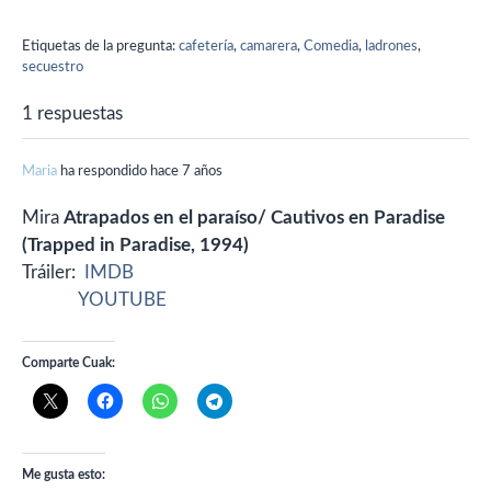
ella donde vive un inválido
que está en una silla de
Etiquetas de la pregunta:
cafetería
,
camarera
,
Comedia
,
ladrones
,
ruedas y su joven esposa.
secuestro
Cuando pasan los día el
ladrón llega…
1 respuestas
Maria
ha respondido hace 7 años
Mira
Atrapados en el paraíso/ Cautivos en Paradise
(Trapped in Paradise, 1994)
Tráiler:
IMDB
YOUTUBE
Comparte Cuak:
Me gusta esto: