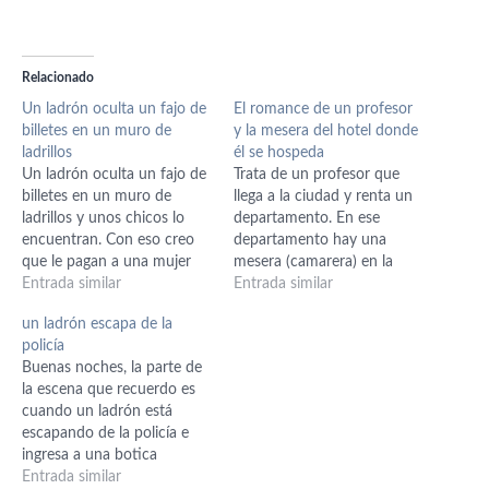
Relacionado
Un ladrón oculta un fajo de
El romance de un profesor
billetes en un muro de
y la mesera del hotel donde
ladrillos
él se hospeda
Un ladrón oculta un fajo de
Trata de un profesor que
billetes en un muro de
llega a la ciudad y renta un
ladrillos y unos chicos lo
departamento. En ese
encuentran. Con eso creo
departamento hay una
que le pagan a una mujer
mesera (camarera) en la
para que les enseñe los
Entrada similar
cafetería de abajo, el
Entrada similar
pechos.
profesor se enamora de ella
un ladrón escapa de la
y ella de él. Después el
policía
profesor le regala un bote y
Buenas noches, la parte de
le pone su nombre. El
la escena que recuerdo es
profesor se…
cuando un ladrón está
escapando de la policía e
ingresa a una botica
malherido. Se esconde en
Entrada similar