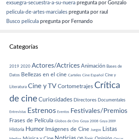
exsuegra-secuestra-a-su-nuera
pregunta por Gonzalo
pelicula-de-artes-marciales
pregunta por raul
Busco película
pregunta por Fernando
Categorías
Actores/Actrices
Animación
2019
2020
Bases de
Bellezas en el cine
Datos
Cine y
Carteles
Cine Español
Crítica
Cine y TV
Cortometrajes
Literatura
de cine
Curiosidades
Directores
Documentales
Estrenos
Festivales/Premios
Entrevistas
Eventos
Frases de Película
Globos de Oro
Goya 2008
Goya 2009
Humor
Imágenes de Cine
Listas
Historia
Juegos
Noticias
Música y Cine
Opinión
Off-Topic
Oscar
Medios