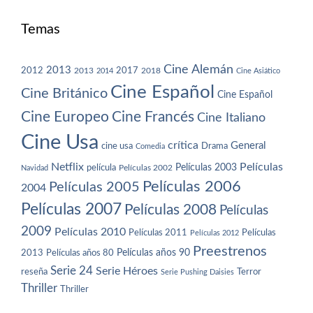
Temas
Cine Alemán
2013
2012
2013
2017
2018
2014
Cine Asiático
Cine Español
Cine Británico
Cine Español
Cine Europeo
Cine Francés
Cine Italiano
Cine Usa
crítica
General
cine usa
Drama
Comedia
Netflix
Películas
Películas 2003
película
Navidad
Películas 2002
Películas 2006
Películas 2005
2004
Películas 2007
Películas 2008
Películas
2009
Películas 2010
Películas 2011
Películas
Películas 2012
Preestrenos
Películas años 80
Películas años 90
2013
Serie 24
Serie Héroes
reseña
Terror
Serie Pushing Daisies
Thriller
Thriller