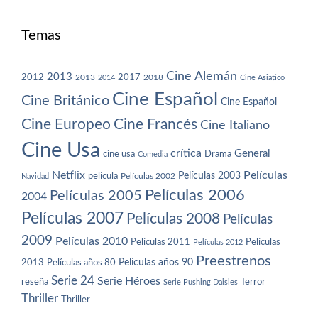
Temas
Cine Alemán
2013
2012
2013
2017
2018
2014
Cine Asiático
Cine Español
Cine Británico
Cine Español
Cine Europeo
Cine Francés
Cine Italiano
Cine Usa
crítica
General
cine usa
Drama
Comedia
Netflix
Películas
Películas 2003
película
Navidad
Películas 2002
Películas 2006
Películas 2005
2004
Películas 2007
Películas 2008
Películas
2009
Películas 2010
Películas 2011
Películas
Películas 2012
Preestrenos
Películas años 80
Películas años 90
2013
Serie 24
Serie Héroes
reseña
Terror
Serie Pushing Daisies
Thriller
Thriller