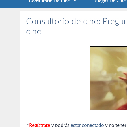
Consultorio De Cine
Juegos De Cine
Consultorio de cine: Pregun
cine
*
Regístrate
y podrás
estar conectado
y no tener