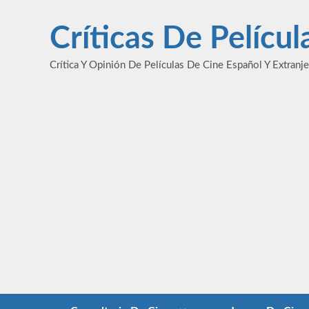
Saltar
al
Críticas De Pelícu
contenido
Crítica Y Opinión De Películas De Cine Español Y Extranj