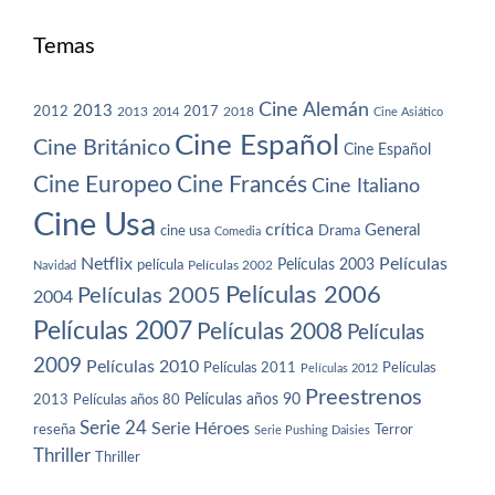
Temas
Cine Alemán
2013
2012
2013
2017
2018
2014
Cine Asiático
Cine Español
Cine Británico
Cine Español
Cine Europeo
Cine Francés
Cine Italiano
Cine Usa
crítica
General
cine usa
Drama
Comedia
Netflix
Películas
Películas 2003
película
Navidad
Películas 2002
Películas 2006
Películas 2005
2004
Películas 2007
Películas 2008
Películas
2009
Películas 2010
Películas 2011
Películas
Películas 2012
Preestrenos
Películas años 80
Películas años 90
2013
Serie 24
Serie Héroes
reseña
Terror
Serie Pushing Daisies
Thriller
Thriller