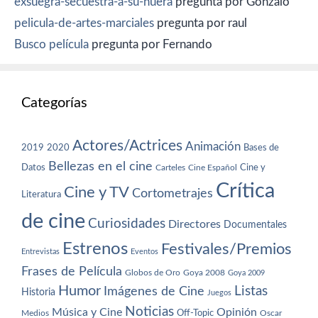
exsuegra-secuestra-a-su-nuera
pregunta por Gonzalo
pelicula-de-artes-marciales
pregunta por raul
Busco película
pregunta por Fernando
Categorías
Actores/Actrices
Animación
2019
2020
Bases de
Bellezas en el cine
Datos
Cine y
Carteles
Cine Español
Crítica
Cine y TV
Cortometrajes
Literatura
de cine
Curiosidades
Directores
Documentales
Estrenos
Festivales/Premios
Entrevistas
Eventos
Frases de Película
Globos de Oro
Goya 2008
Goya 2009
Humor
Imágenes de Cine
Listas
Historia
Juegos
Noticias
Música y Cine
Opinión
Off-Topic
Oscar
Medios