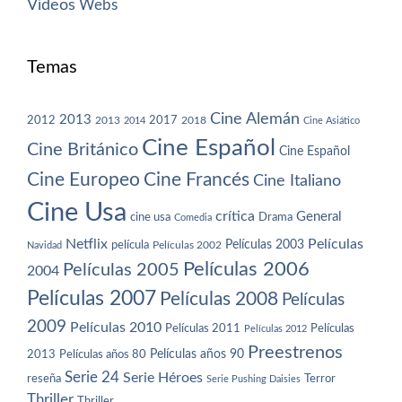
Vídeos
Webs
Temas
Cine Alemán
2013
2012
2013
2017
2018
2014
Cine Asiático
Cine Español
Cine Británico
Cine Español
Cine Europeo
Cine Francés
Cine Italiano
Cine Usa
crítica
General
cine usa
Drama
Comedia
Netflix
Películas
Películas 2003
película
Navidad
Películas 2002
Películas 2006
Películas 2005
2004
Películas 2007
Películas 2008
Películas
2009
Películas 2010
Películas 2011
Películas
Películas 2012
Preestrenos
Películas años 80
Películas años 90
2013
Serie 24
Serie Héroes
reseña
Terror
Serie Pushing Daisies
Thriller
Thriller