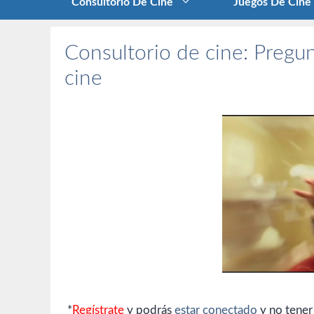
Consultorio De Cine
Juegos De Cine
Consultorio de cine: Pregun
cine
*
Regístrate
y podrás
estar conectado
y no tener