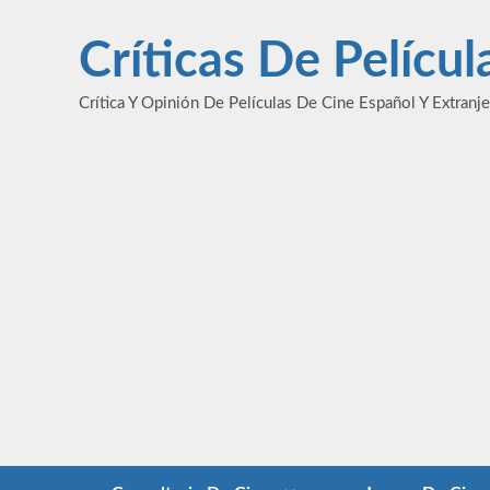
Saltar
al
Críticas De Pelícu
contenido
Crítica Y Opinión De Películas De Cine Español Y Extranj