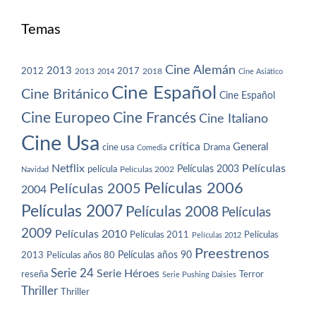
Temas
Cine Alemán
2013
2012
2013
2017
2018
2014
Cine Asiático
Cine Español
Cine Británico
Cine Español
Cine Europeo
Cine Francés
Cine Italiano
Cine Usa
crítica
General
cine usa
Drama
Comedia
Netflix
Películas
Películas 2003
película
Navidad
Películas 2002
Películas 2006
Películas 2005
2004
Películas 2007
Películas 2008
Películas
2009
Películas 2010
Películas 2011
Películas
Películas 2012
Preestrenos
Películas años 80
Películas años 90
2013
Serie 24
Serie Héroes
reseña
Terror
Serie Pushing Daisies
Thriller
Thriller