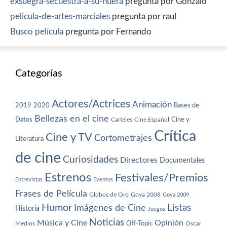
exsuegra-secuestra-a-su-nuera
pregunta por Gonzalo
pelicula-de-artes-marciales
pregunta por raul
Busco película
pregunta por Fernando
Categorías
Actores/Actrices
Animación
2019
2020
Bases de
Bellezas en el cine
Datos
Cine y
Carteles
Cine Español
Crítica
Cine y TV
Cortometrajes
Literatura
de cine
Curiosidades
Directores
Documentales
Estrenos
Festivales/Premios
Entrevistas
Eventos
Frases de Película
Globos de Oro
Goya 2008
Goya 2009
Humor
Imágenes de Cine
Listas
Historia
Juegos
Noticias
Música y Cine
Opinión
Off-Topic
Oscar
Medios