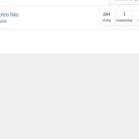
otro hilo
684
1
vistas
respuestas
isión