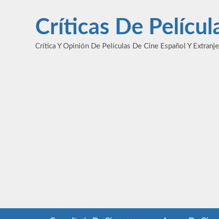
Saltar
al
Críticas De Pelícu
contenido
Crítica Y Opinión De Películas De Cine Español Y Extranj