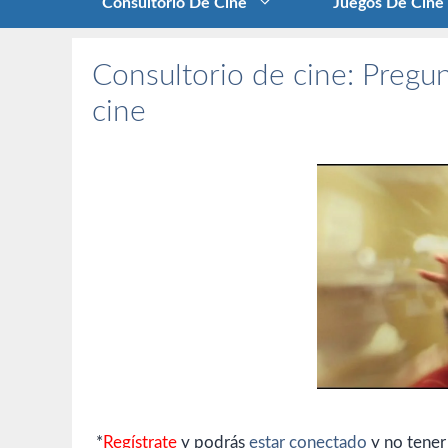
Consultorio De Cine
Juegos De Cine
Consultorio de cine: Pregun
cine
*
Regístrate
y podrás
estar conectado
y no tener