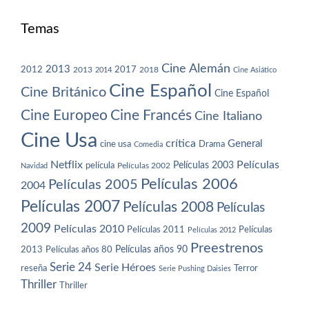
Temas
Cine Alemán
2013
2012
2013
2017
2018
2014
Cine Asiático
Cine Español
Cine Británico
Cine Español
Cine Europeo
Cine Francés
Cine Italiano
Cine Usa
crítica
General
cine usa
Drama
Comedia
Netflix
Películas
Películas 2003
película
Navidad
Películas 2002
Películas 2006
Películas 2005
2004
Películas 2007
Películas 2008
Películas
2009
Películas 2010
Películas 2011
Películas
Películas 2012
Preestrenos
Películas años 80
Películas años 90
2013
Serie 24
Serie Héroes
reseña
Terror
Serie Pushing Daisies
Thriller
Thriller