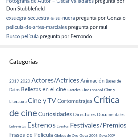
Fotografía de Autor – Oscar Valladares
pregunta por
Don Stubblefield
exsuegra-secuestra-a-su-nuera
pregunta por Gonzalo
pelicula-de-artes-marciales
pregunta por raul
Busco película
pregunta por Fernando
Categorías
Actores/Actrices
Animación
2019
2020
Bases de
Bellezas en el cine
Datos
Cine y
Carteles
Cine Español
Crítica
Cine y TV
Cortometrajes
Literatura
de cine
Curiosidades
Directores
Documentales
Estrenos
Festivales/Premios
Entrevistas
Eventos
Frases de Película
Globos de Oro
Goya 2008
Goya 2009