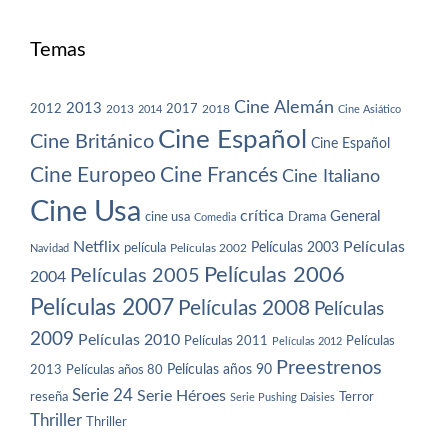
Temas
Cine Alemán
2013
2012
2013
2017
2018
2014
Cine Asiático
Cine Español
Cine Británico
Cine Español
Cine Europeo
Cine Francés
Cine Italiano
Cine Usa
crítica
General
cine usa
Drama
Comedia
Netflix
Películas
Películas 2003
película
Navidad
Películas 2002
Películas 2006
Películas 2005
2004
Películas 2007
Películas 2008
Películas
2009
Películas 2010
Películas 2011
Películas
Películas 2012
Preestrenos
Películas años 80
Películas años 90
2013
Serie 24
Serie Héroes
reseña
Terror
Serie Pushing Daisies
Thriller
Thriller