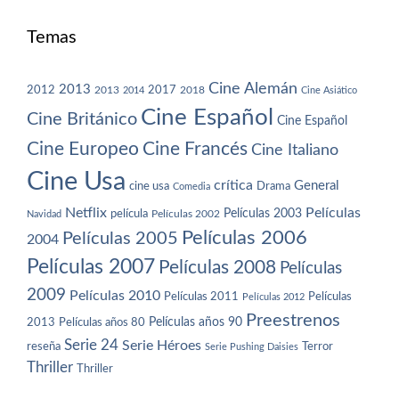
Temas
Cine Alemán
2013
2012
2013
2017
2018
2014
Cine Asiático
Cine Español
Cine Británico
Cine Español
Cine Europeo
Cine Francés
Cine Italiano
Cine Usa
crítica
General
cine usa
Drama
Comedia
Netflix
Películas
Películas 2003
película
Navidad
Películas 2002
Películas 2006
Películas 2005
2004
Películas 2007
Películas 2008
Películas
2009
Películas 2010
Películas 2011
Películas
Películas 2012
Preestrenos
Películas años 80
Películas años 90
2013
Serie 24
Serie Héroes
reseña
Terror
Serie Pushing Daisies
Thriller
Thriller