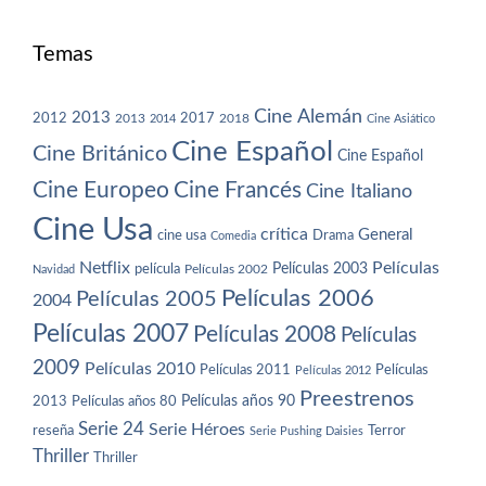
Temas
Cine Alemán
2013
2012
2013
2017
2018
2014
Cine Asiático
Cine Español
Cine Británico
Cine Español
Cine Europeo
Cine Francés
Cine Italiano
Cine Usa
crítica
General
cine usa
Drama
Comedia
Netflix
Películas
Películas 2003
película
Navidad
Películas 2002
Películas 2006
Películas 2005
2004
Películas 2007
Películas 2008
Películas
2009
Películas 2010
Películas 2011
Películas
Películas 2012
Preestrenos
Películas años 80
Películas años 90
2013
Serie 24
Serie Héroes
reseña
Terror
Serie Pushing Daisies
Thriller
Thriller