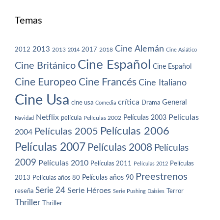
Temas
Cine Alemán
2013
2012
2013
2017
2018
2014
Cine Asiático
Cine Español
Cine Británico
Cine Español
Cine Europeo
Cine Francés
Cine Italiano
Cine Usa
crítica
General
cine usa
Drama
Comedia
Netflix
Películas
Películas 2003
película
Navidad
Películas 2002
Películas 2006
Películas 2005
2004
Películas 2007
Películas 2008
Películas
2009
Películas 2010
Películas 2011
Películas
Películas 2012
Preestrenos
Películas años 80
Películas años 90
2013
Serie 24
Serie Héroes
reseña
Terror
Serie Pushing Daisies
Thriller
Thriller