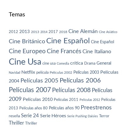
Temas
Cine Alemán
2013
2012
2013
2017
2018
2014
Cine Asiático
Cine Español
Cine Británico
Cine Español
Cine Europeo
Cine Francés
Cine Italiano
Cine Usa
crítica
General
cine usa
Drama
Comedia
Netflix
Películas
Películas 2003
película
Navidad
Películas 2002
Películas 2006
Películas 2005
2004
Películas 2007
Películas 2008
Películas
2009
Películas 2010
Películas 2011
Películas
Películas 2012
Preestrenos
Películas años 80
Películas años 90
2013
Serie 24
Serie Héroes
reseña
Terror
Serie Pushing Daisies
Thriller
Thriller