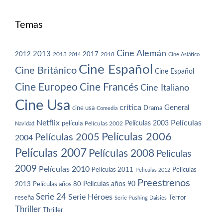
Temas
Cine Alemán
2013
2012
2013
2017
2018
2014
Cine Asiático
Cine Español
Cine Británico
Cine Español
Cine Europeo
Cine Francés
Cine Italiano
Cine Usa
crítica
General
cine usa
Drama
Comedia
Netflix
Películas
Películas 2003
película
Navidad
Películas 2002
Películas 2006
Películas 2005
2004
Películas 2007
Películas 2008
Películas
2009
Películas 2010
Películas 2011
Películas
Películas 2012
Preestrenos
Películas años 80
Películas años 90
2013
Serie 24
Serie Héroes
reseña
Terror
Serie Pushing Daisies
Thriller
Thriller