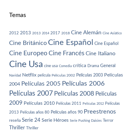
Temas
Cine Alemán
2013
2012
2013
2017
2018
2014
Cine Asiático
Cine Español
Cine Británico
Cine Español
Cine Europeo
Cine Francés
Cine Italiano
Cine Usa
crítica
General
cine usa
Drama
Comedia
Netflix
Películas
Películas 2003
película
Navidad
Películas 2002
Películas 2006
Películas 2005
2004
Películas 2007
Películas 2008
Películas
2009
Películas 2010
Películas 2011
Películas
Películas 2012
Preestrenos
Películas años 80
Películas años 90
2013
Serie 24
Serie Héroes
reseña
Terror
Serie Pushing Daisies
Thriller
Thriller