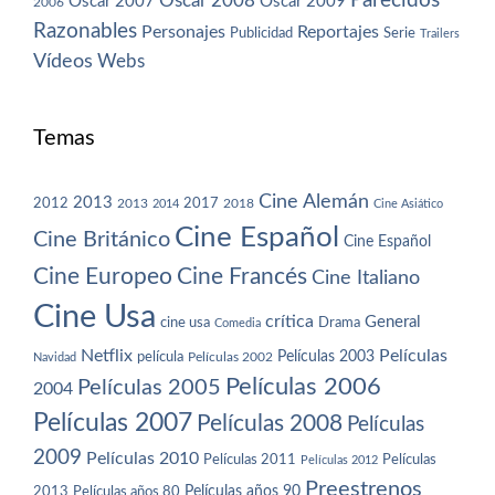
Parecidos
Oscar 2008
Oscar 2007
Oscar 2009
2006
Razonables
Personajes
Reportajes
Publicidad
Serie
Trailers
Vídeos
Webs
Temas
Cine Alemán
2013
2012
2013
2017
2018
2014
Cine Asiático
Cine Español
Cine Británico
Cine Español
Cine Europeo
Cine Francés
Cine Italiano
Cine Usa
crítica
General
cine usa
Drama
Comedia
Netflix
Películas
Películas 2003
película
Navidad
Películas 2002
Películas 2006
Películas 2005
2004
Películas 2007
Películas 2008
Películas
2009
Películas 2010
Películas 2011
Películas
Películas 2012
Preestrenos
Películas años 80
Películas años 90
2013