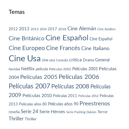
Temas
Cine Alemán
2013
2012
2013
2017
2018
2014
Cine Asiático
Cine Español
Cine Británico
Cine Español
Cine Europeo
Cine Francés
Cine Italiano
Cine Usa
crítica
General
cine usa
Drama
Comedia
Netflix
Películas
Películas 2003
película
Navidad
Películas 2002
Películas 2006
Películas 2005
2004
Películas 2007
Películas 2008
Películas
2009
Películas 2010
Películas 2011
Películas
Películas 2012
Preestrenos
Películas años 80
Películas años 90
2013
Serie 24
Serie Héroes
reseña
Terror
Serie Pushing Daisies
Thriller
Thriller