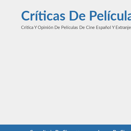
Saltar
al
Críticas De Pelícu
contenido
Crítica Y Opinión De Películas De Cine Español Y Extranj