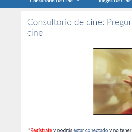
Consultorio De Cine
Juegos De Cine
Consultorio de cine: Pregun
cine
*
Regístrate
y podrás
estar conectado
y no tener