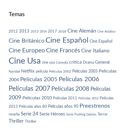
Temas
Cine Alemán
2013
2012
2013
2017
2018
2014
Cine Asiático
Cine Español
Cine Británico
Cine Español
Cine Europeo
Cine Francés
Cine Italiano
Cine Usa
crítica
General
cine usa
Drama
Comedia
Netflix
Películas
Películas 2003
película
Navidad
Películas 2002
Películas 2006
Películas 2005
2004
Películas 2007
Películas 2008
Películas
2009
Películas 2010
Películas 2011
Películas
Películas 2012
Preestrenos
Películas años 80
Películas años 90
2013
Serie 24
Serie Héroes
reseña
Terror
Serie Pushing Daisies
Thriller
Thriller