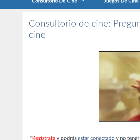
Consultorio De Cine
Juegos De Cine
Consultorio de cine: Pregun
cine
*
Regístrate
y podrás
estar conectado
y no tener