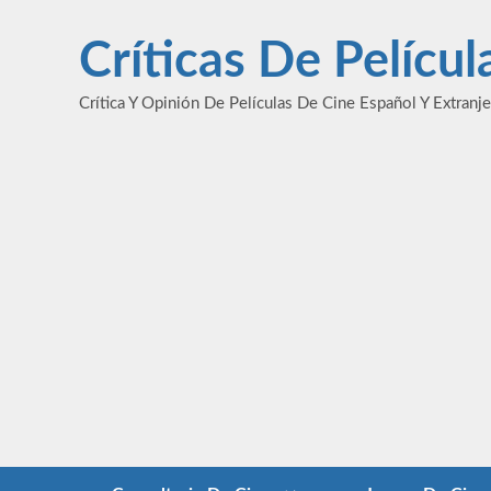
Saltar
al
Críticas De Pelícu
contenido
Crítica Y Opinión De Películas De Cine Español Y Extranj